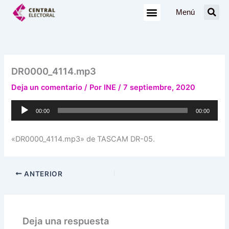
Ir
Menú
al
contenido
DR0000_4114.mp3
Deja un comentario
/ Por
INE
/
7 septiembre, 2020
Reproductor
00:00
00:00
de
audio
«DR0000_4114.mp3» de TASCAM DR-05.
ANTERIOR
Deja una respuesta