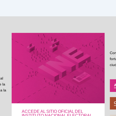
Con
for
ciu
al
 la
a la
ACCEDE AL SITIO OFICIAL DEL
INSTITUTO NACIONAL ELECTORAL