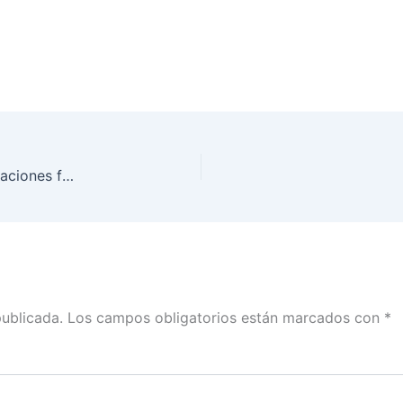
Decisión para votar por el registro de las organizaciones fue compleja: Carla Humphrey
publicada.
Los campos obligatorios están marcados con
*