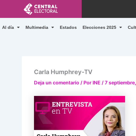
Ir
al
contenido
Al día
Multimedia
Estados
Elecciones 2025
Cul
Carla Humphrey-TV
Deja un comentario
/ Por
INE
/
7 septiembre