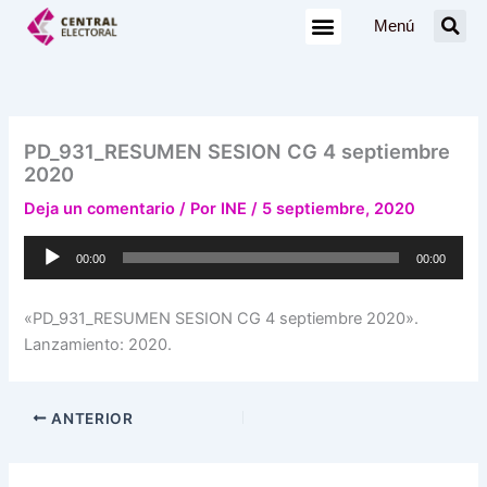
Ir
Menú
al
contenido
PD_931_RESUMEN SESION CG 4 septiembre
2020
Deja un comentario
/ Por
INE
/
5 septiembre, 2020
Reproductor
00:00
00:00
de
audio
«PD_931_RESUMEN SESION CG 4 septiembre 2020».
Lanzamiento: 2020.
ANTERIOR