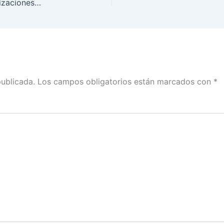
Cada 6 años inicia el proceso para que las organizaciones formen Partidos Políticos Nacionales
publicada.
Los campos obligatorios están marcados con
*