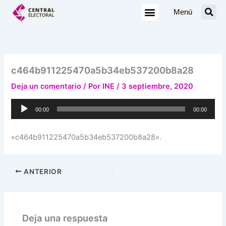
Ir
Menú
al
contenido
c464b911225470a5b34eb537200b8a28
Deja un comentario
/ Por
INE
/
3 septiembre, 2020
Reproductor
00:00
00:00
de
audio
«c464b911225470a5b34eb537200b8a28».
ANTERIOR
Deja una respuesta