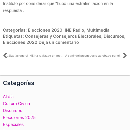
Instituto por considerar que “hubo una extralimitación en la
respuesta”.
Categorías:
Elecciones 2020
,
INE Radio
,
Multimedia
Etiquetas:
Consejeras y Consejeros Electorales
,
Discursos
,
Elecciones 2020
Deja un comentario
Ant
S
¿Sabías que el INE ha realizado un proceso de verificación de las afiliaciones a las organizaciones que buscan registrar nuevos Partidos Políticos Nacionales?
A partir del presupuesto aprobado por el Congreso, el INE hará los ajustes pertinentes: Norma de la Cruz
Categorías
Al día
Cultura Cívica
Discursos
Elecciones 2025
Especiales