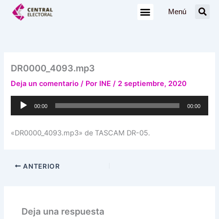
Ir
Menú
al
contenido
DR0000_4093.mp3
Deja un comentario
/ Por
INE
/
2 septiembre, 2020
Reproductor
00:00
00:00
de
audio
«DR0000_4093.mp3» de TASCAM DR-05.
ANTERIOR
Deja una respuesta