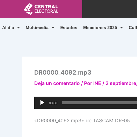
Ir
al
contenido
Al día
Multimedia
Estados
Elecciones 2025
Cul
DR0000_4092.mp3
Deja un comentario
/ Por
INE
/
2 septiembre
Reproductor
00:00
de
audio
«DR0000_4092.mp3» de TASCAM DR-05.