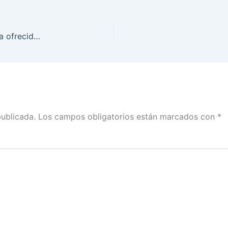
Versión estenográfica de la conferencia de prensa ofrecida la Consejera Norma de la Cruz, Presidenta de la Comisión Temporal de Vinculación con Mexicanos en el Extranjero y Análisis de las modalidades de su voto
publicada.
Los campos obligatorios están marcados con
*