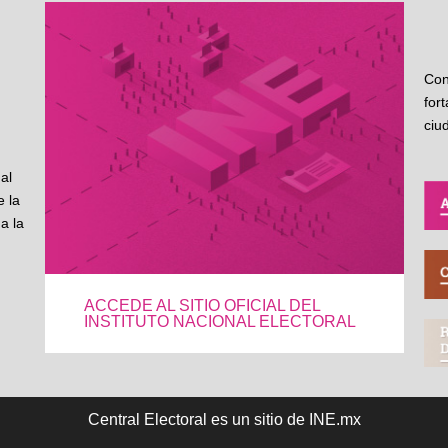
Con
for
ciu
al
 la
a la
ACCEDE AL SITIO OFICIAL DEL
INSTITUTO NACIONAL ELECTORAL
Central Electoral es un sitio de INE.mx