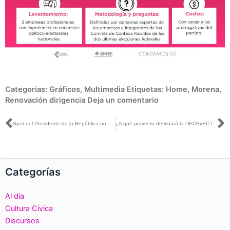
Categorías:
Gráficos
,
Multimedia
Etiquetas:
Home
,
Morena
,
Renovación dirigencia
Deja un comentario
Ant
S
Spot del Presidente de la República no se ajustó al marco constitucional por hacer referencia, en efecto, al jefe de la Iglesia católica: Ciro Murayama
¿A qué proyecto destinará la DECEyEC la mayor cantidad de su presupuesto en las #Elecciones2021?
Categorías
Al día
Cultura Cívica
Discursos