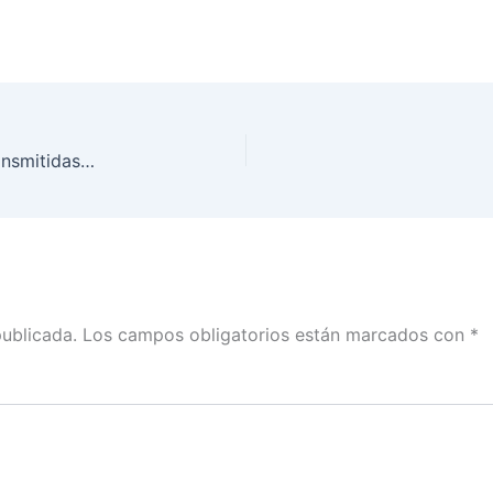
Sesiones Extraordinarias del Consejo General, transmitidas por la plataforma virtual, el día 31 de agosto de 2020
publicada.
Los campos obligatorios están marcados con
*