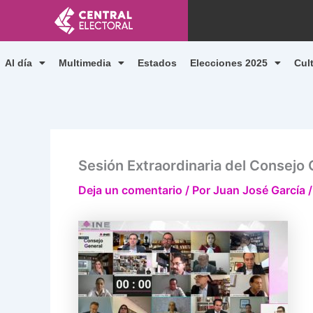
Ir
al
contenido
Al día
Multimedia
Estados
Elecciones 2025
Cul
Sesión Extraordinaria del Consejo G
Deja un comentario
/ Por
Juan José García