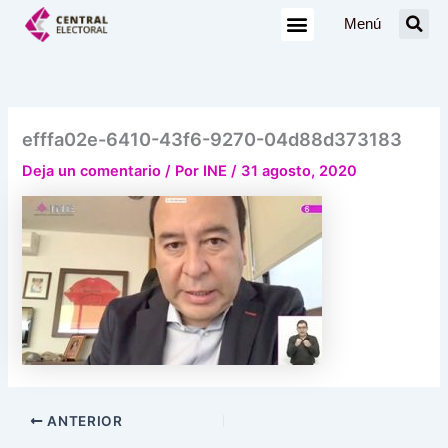
Ir
Menú
al
contenido
efffa02e-6410-43f6-9270-04d88d373183
Deja un comentario
/ Por
INE
/
31 agosto, 2020
ANTERIOR