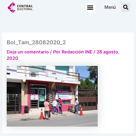
Ir
Menú
al
contenido
Bol_Tam_28082020_2
Deja un comentario
/ Por
Redacción INE
/
28 agosto,
2020