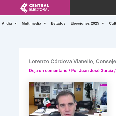
Ir
al
contenido
Al día
Multimedia
Estados
Elecciones 2025
Cul
Lorenzo Córdova Vianello, Conseje
Deja un comentario
/ Por
Juan José García