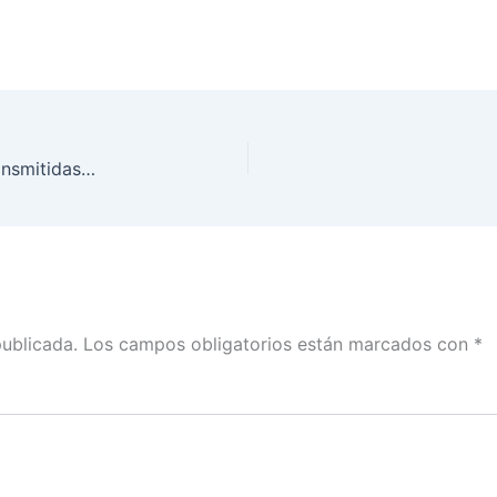
Sesiones Extraordinarias del Consejo General, transmitidas por la plataforma virtual, el día 26 de agosto de 2020
publicada.
Los campos obligatorios están marcados con
*