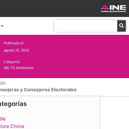
Buscar
Publicado el:
agosto 26, 2020
Categoría:
INE TV
,
Multimedia
MA:
nsejeras y Consejeros Electorales
tegorías
día
tura Cívica