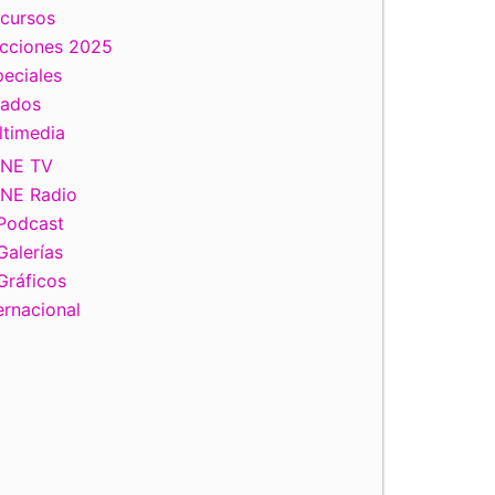
scursos
ecciones 2025
eciales
tados
ltimedia
INE TV
INE Radio
Podcast
Galerías
Gráficos
ernacional
iente