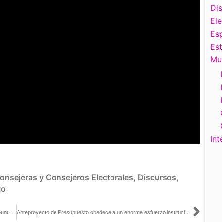
Di
El
Esp
Es
Mu
Int
onsejeras y Consejeros Electorales
,
Discursos
,
io
Sigu
Intervención de Lorenzo Córdova en Sesión Extraordinaria, en el punto en el que se aprueba el Anteproyecto de Presupuesto 2021
Anteproyecto de Presupuesto obedece a un enorme esfuerzo institucional: Uuc-kib Espadas