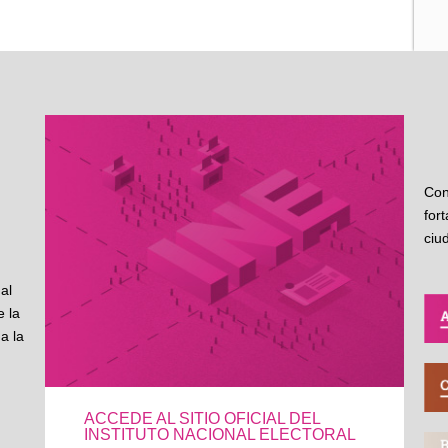
Con
for
ciu
al
 la
a la
ACCEDE AL SITIO OFICIAL DEL
INSTITUTO NACIONAL ELECTORAL