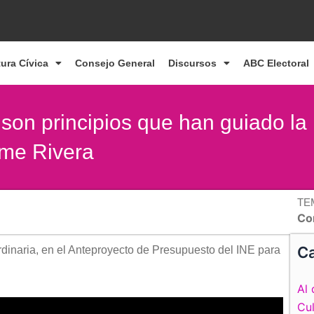
tura Cívica
Consejo General
Discursos
ABC Electoral
son principios que han guiado la
ime Rivera
TE
Co
Ca
dinaria, en el Anteproyecto de Presupuesto del INE para
Al 
Cul