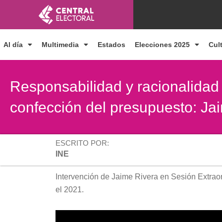
Ir
al
contenido
Al día
Multimedia
Estados
Elecciones 2025
Cul
Responsabilidad y racionalidad 
confección del presupuesto: Ja
ESCRITO POR:
INE
Intervención de Jaime Rivera en Sesión Extraor
el 2021.