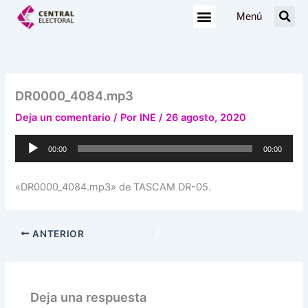
Ir
Menú
al
contenido
DR0000_4084.mp3
Deja un comentario
/ Por
INE
/
26 agosto, 2020
Reproductor
00:00
00:00
de
audio
«DR0000_4084.mp3» de TASCAM DR-05.
ANTERIOR
Deja una respuesta