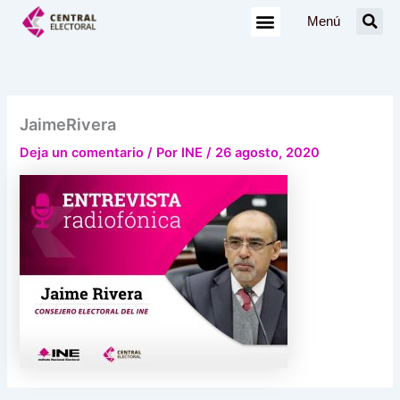
Ir
Menú
al
contenido
JaimeRivera
Deja un comentario
/ Por
INE
/
26 agosto, 2020