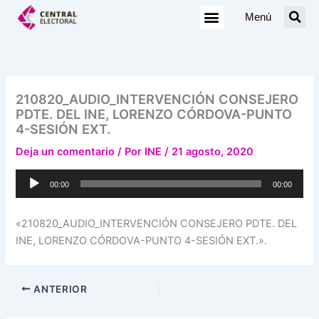
Ir
Menú
al
contenido
210820_AUDIO_INTERVENCIÓN CONSEJERO
PDTE. DEL INE, LORENZO CÓRDOVA-PUNTO
4-SESIÓN EXT.
Deja un comentario
/ Por
INE
/
21 agosto, 2020
Reproductor
00:00
00:00
de
audio
«210820_AUDIO_INTERVENCIÓN CONSEJERO PDTE. DEL
INE, LORENZO CÓRDOVA-PUNTO 4-SESIÓN EXT.».
ANTERIOR