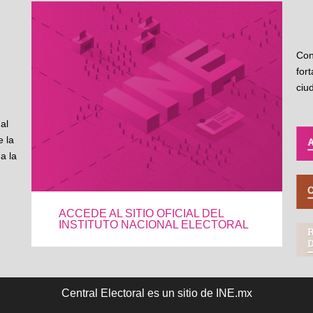
Con
for
ciu
al
 la
a la
ACCEDE AL SITIO OFICIAL DEL
INSTITUTO NACIONAL ELECTORAL
Central Electoral es un sitio de INE.mx