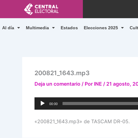
Ir
al
contenido
Al día
Multimedia
Estados
Elecciones 2025
Cul
200821_1643.mp3
Deja un comentario
/ Por
INE
/
21 agosto, 2
Reproductor
00:00
de
audio
«200821_1643.mp3» de TASCAM DR-05.