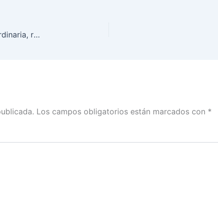
Intervención de Adriana Favela, en Sesión Extraordinaria, relativo a las irregularidades en informes de ingresos y egresos para organizaciones que pretenden obtener registro como partido político
publicada.
Los campos obligatorios están marcados con
*