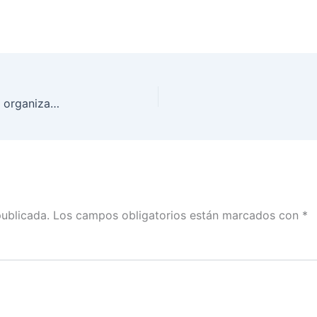
Autoridad debe verificar el origen de recursos de organizaciones que buscan registro como partido: Claudia Zavala
publicada.
Los campos obligatorios están marcados con
*