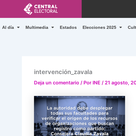
Ir
al
contenido
Al día
Multimedia
Estados
Elecciones 2025
Cul
intervención_zavala
Deja un comentario
/ Por
INE
/
21 agosto, 2