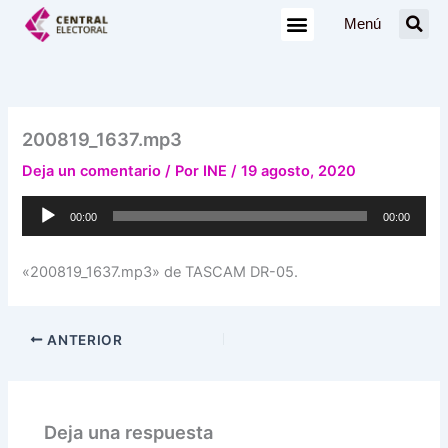
Ir
Menú
al
contenido
200819_1637.mp3
Deja un comentario
/ Por
INE
/
19 agosto, 2020
Reproductor
00:00
00:00
de
audio
«200819_1637.mp3» de TASCAM DR-05.
ANTERIOR
Deja una respuesta