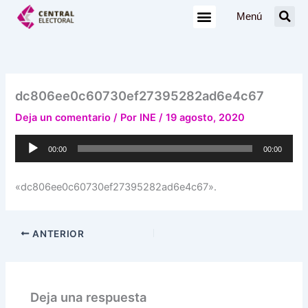
Ir
Menú
al
contenido
dc806ee0c60730ef27395282ad6e4c67
Deja un comentario
/ Por
INE
/
19 agosto, 2020
Reproductor
00:00
00:00
de
audio
«dc806ee0c60730ef27395282ad6e4c67».
ANTERIOR
Deja una respuesta