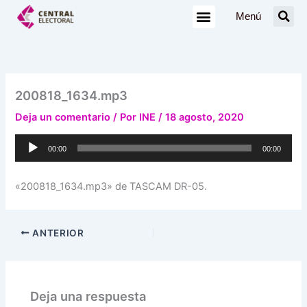
Ir
Menú
al
contenido
200818_1634.mp3
Deja un comentario
/ Por
INE
/
18 agosto, 2020
Reproductor
00:00
00:00
de
audio
«200818_1634.mp3» de TASCAM DR-05.
ANTERIOR
Deja una respuesta