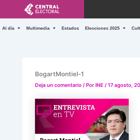
Ir
al
contenido
Al día
Multimedia
Estados
Elecciones 2025
Cul
BogartMontiel-1
Deja un comentario
/ Por
INE
/
17 agosto, 2