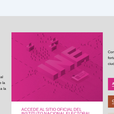
Con
for
ciu
al
 la
a la
ACCEDE AL SITIO OFICIAL DEL
INSTITUTO NACIONAL ELECTORAL