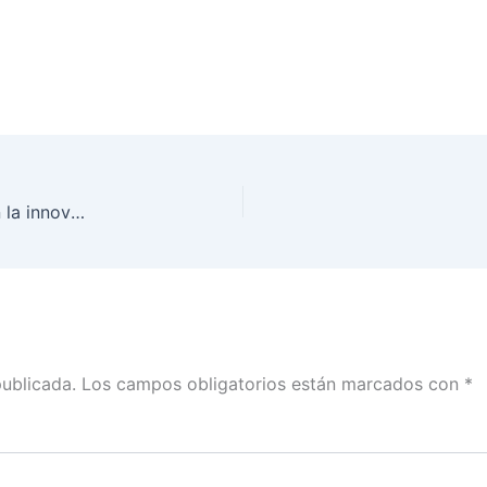
El INE busca la certeza, es una consecuencia con la innovación: Bogart Montiel
publicada.
Los campos obligatorios están marcados con
*