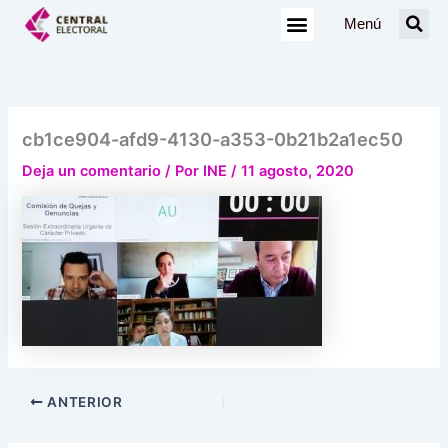
Ir
Menú
al
contenido
cb1ce904-afd9-4130-a353-0b21b2a1ec50
Deja un comentario
/ Por
INE
/
11 agosto, 2020
ANTERIOR