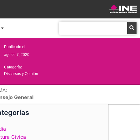
Buscar
Publicado el:
agosto 7, 2020
Categoría:
Discursos y Opinión
MA:
nsejo General
tegorías
día
tura Cívica