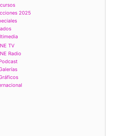
scursos
ecciones 2025
eciales
tados
ltimedia
INE TV
INE Radio
Podcast
Galerías
Gráficos
ernacional