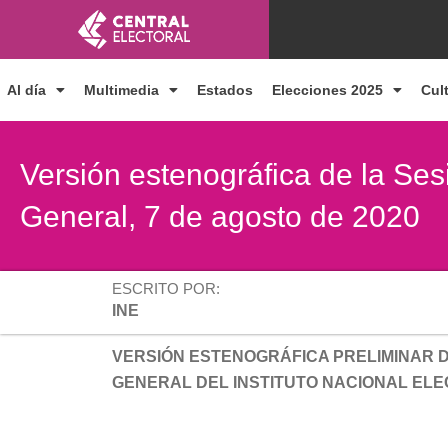
Ir
al
contenido
Al día
Multimedia
Estados
Elecciones 2025
Cul
Versión estenográfica de la Ses
General, 7 de agosto de 2020
ESCRITO POR:
INE
VERSIÓN ESTENOGRÁFICA PRELIMINAR D
GENERAL DEL INSTITUTO NACIONAL EL