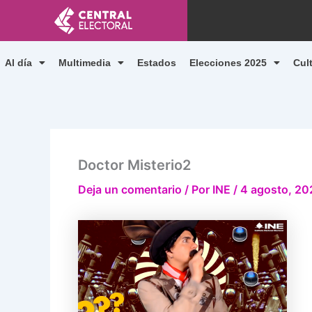
Ir
al
contenido
Al día
Multimedia
Estados
Elecciones 2025
Cul
Doctor Misterio2
Deja un comentario
/ Por
INE
/
4 agosto, 20