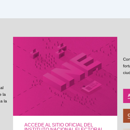
Con
for
ciu
al
 la
a la
ACCEDE AL SITIO OFICIAL DEL
INSTITUTO NACIONAL ELECTORAL