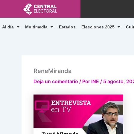
Ir
al
contenido
Al día
Multimedia
Estados
Elecciones 2025
Cul
ReneMiranda
Deja un comentario
/ Por
INE
/
5 agosto, 20