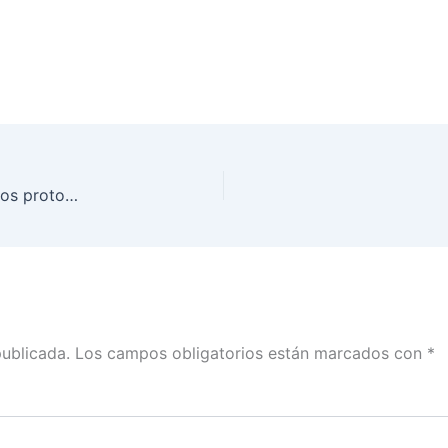
La ciudadanía ha respetado de manera ejemplar los protocolos de sanidad: René Miranda
publicada.
Los campos obligatorios están marcados con
*