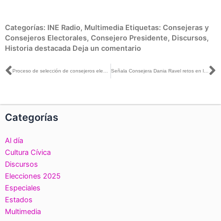
Categorías:
INE Radio
,
Multimedia
Etiquetas:
Consejeras y
Consejeros Electorales
,
Consejero Presidente
,
Discursos
,
Historia destacada
Deja un comentario
Ant
S
Proceso de selección de consejeros electorales fue exitoso: Lorenzo Córdova
Señala Consejera Dania Ravel retos en la organización de las elecciones 2020 en Coahuila e Hidalgo en el marco de la pandemia
Categorías
Al día
Cultura Cívica
Discursos
Elecciones 2025
Especiales
Estados
Multimedia