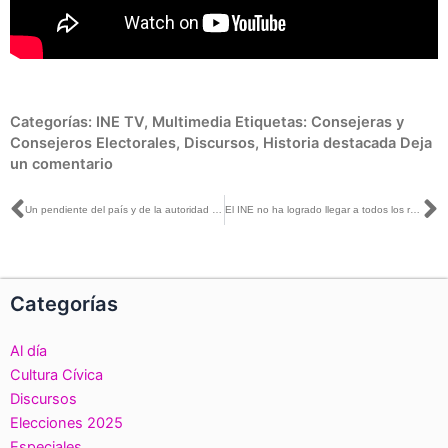
Categorías:
INE TV
,
Multimedia
Etiquetas:
Consejeras y
Consejeros Electorales
,
Discursos
,
Historia destacada
Deja
un comentario
Ant
S
Un pendiente del país y de la autoridad electoral es la fiscalización de las campañas electorales: Carla Humphrey
El INE no ha logrado llegar a todos los recursos usados en las campañas electorales: Uuc-kib Espadas
Categorías
Al día
Cultura Cívica
Discursos
Elecciones 2025
Especiales