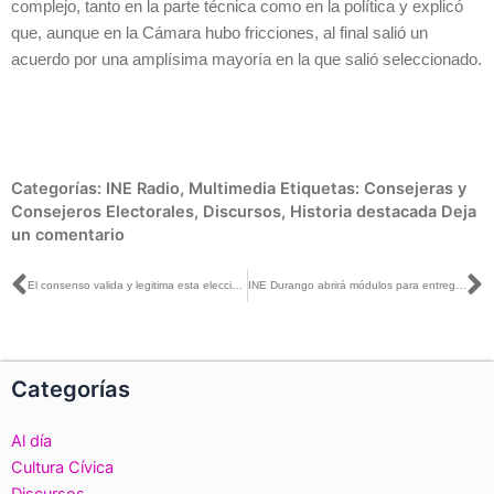
complejo, tanto en la parte técnica como en la política y explicó
que, aunque en la Cámara hubo fricciones, al final salió un
acuerdo por una amplísima mayoría en la que salió seleccionado.
Categorías:
INE Radio
,
Multimedia
Etiquetas:
Consejeras y
Consejeros Electorales
,
Discursos
,
Historia destacada
Deja
un comentario
Ant
S
El consenso valida y legitima esta elección: Carla Humphrey
INE Durango abrirá módulos para entrega de credenciales
Categorías
Al día
Cultura Cívica