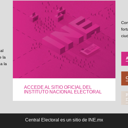
Con
for
ciu
al
 la
a la
ACCEDE AL SITIO OFICIAL DEL
INSTITUTO NACIONAL ELECTORAL
Central Electoral es un sitio de INE.mx