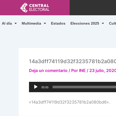
Ir
al
contenido
Al día
Multimedia
Estados
Elecciones 2025
Cul
14a3dff74119d32f3235781b2a08
Deja un comentario
/ Por
INE
/
23 julio, 202
Reproductor
00:00
de
audio
«14a3dff74119d32f3235781b2a080bd6».