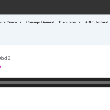
tura Cívica
Consejo General
Discursos
ABC Electoral
0bd6
0