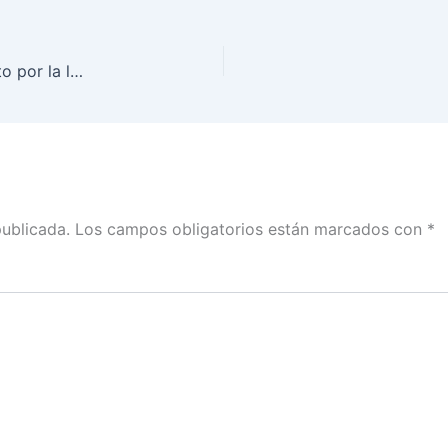
Vamos a aportar ideas nuevas, teniendo el respeto por la ley y la imparcialidad: Carla Humphrey
publicada.
Los campos obligatorios están marcados con
*