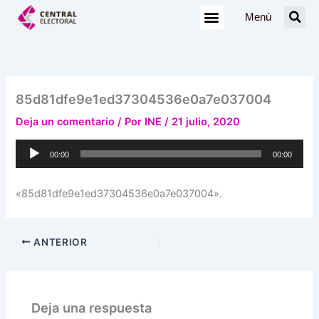
Ir
Menú
al
contenido
85d81dfe9e1ed37304536e0a7e037004
Deja un comentario
/ Por
INE
/
21 julio, 2020
Reproductor
00:00
00:00
de
audio
«85d81dfe9e1ed37304536e0a7e037004».
ANTERIOR
Deja una respuesta