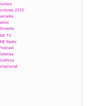
scursos
ecciones 2025
eciales
tados
ltimedia
INE TV
INE Radio
Podcast
Galerías
Gráficos
ernacional