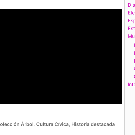
Di
El
Esp
Es
Mu
Int
olección Árbol
,
Cultura Cívica
,
Historia destacada