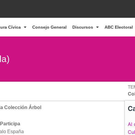
tura Cívica
Consejo General
Discursos
ABC Electoral
da)
TE
Co
Ca
la Colección Árbol
Participa
Al 
alo España
Cul