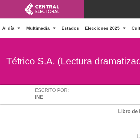
Ir
al
contenido
Al día
Multimedia
Estados
Elecciones 2025
Cul
Tétrico S.A. (Lectura dramatiza
ESCRITO POR:
INE
Libro de 
L