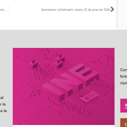
Sigu
El eventual regreso a las actividades presenciales en el Instituto será escalonado para evitar contagios
Semanario «¡Entérate!», lunes 22 de junio de 2020
Con
for
ciu
al
 la
a la