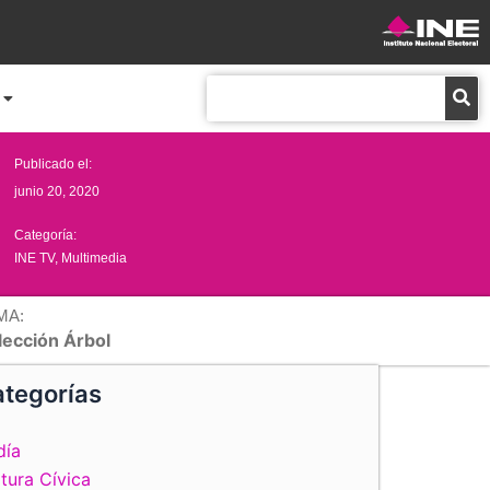
Buscar
Publicado el:
junio 20, 2020
Categoría:
INE TV
,
Multimedia
MA:
lección Árbol
tegorías
día
tura Cívica