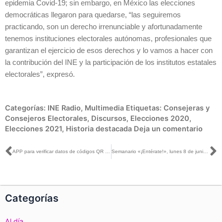
epidemia Covid-19; sin embargo, en México las elecciones
democráticas llegaron para quedarse, “las seguiremos
practicando, son un derecho irrenunciable y afortunadamente
tenemos instituciones electorales autónomas, profesionales que
garantizan el ejercicio de esos derechos y lo vamos a hacer con
la contribución del INE y la participación de los institutos estatales
electorales”, expresó.
Categorías:
INE Radio
,
Multimedia
Etiquetas:
Consejeras y
Consejeros Electorales
,
Discursos
,
Elecciones 2020
,
Elecciones 2021
,
Historia destacada
Deja un comentario
Ant
S
APP para verificar datos de códigos QR en la constancia digital, disponible para la ciudadanía: INE Chiapas
Semanario «¡Entérate!», lunes 8 de junio de 2020
Categorías
Al día