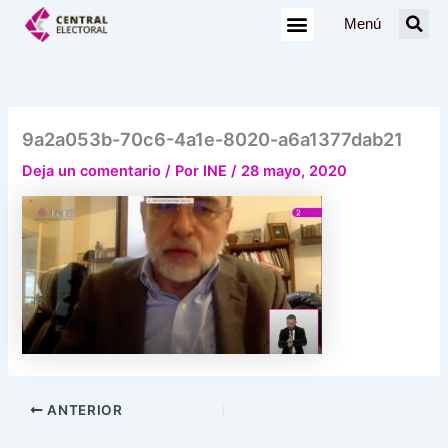
Ir
Menú
al
contenido
9a2a053b-70c6-4a1e-8020-a6a1377dab21
Deja un comentario
/ Por
INE
/
28 mayo, 2020
ANTERIOR