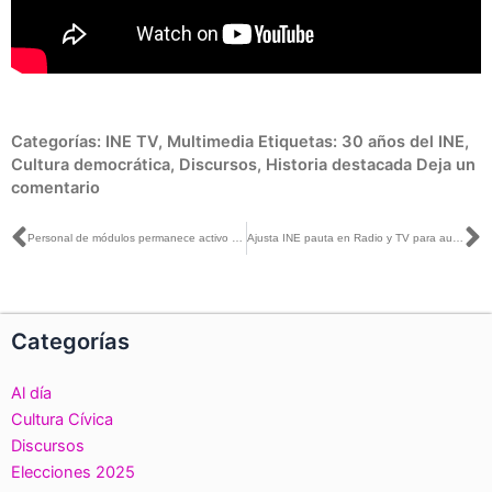
Categorías:
INE TV
,
Multimedia
Etiquetas:
30 años del INE
,
Cultura democrática
,
Discursos
,
Historia destacada
Deja un
comentario
Ant
S
Personal de módulos permanece activo y se capacita durante confinamiento: INE Tlaxcala
Ajusta INE pauta en Radio y TV para autoridades electorales
Categorías
Al día
Cultura Cívica
Discursos
Elecciones 2025