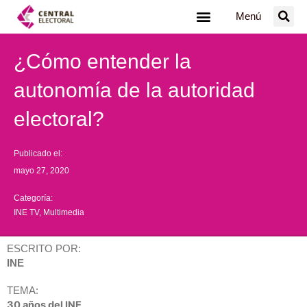
Ir
Menú
al
contenido
¿Cómo entender la
autonomía de la autoridad
electoral?
Publicado el:
mayo 27, 2020
Categoría:
INE TV
,
Multimedia
ESCRITO POR:
INE
TEMA:
30 años del INE