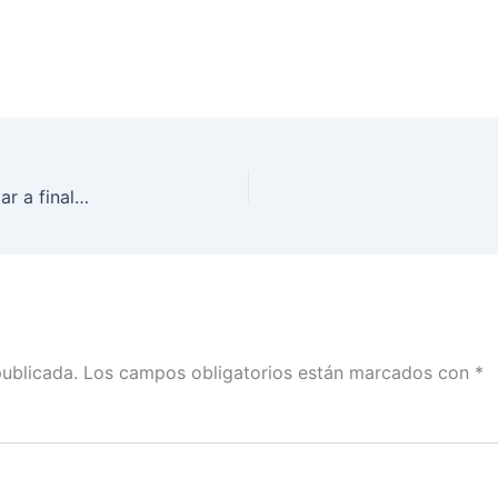
El INE expedirá Constancias Digitales, a más tardar a finales de mayo, como identificación temporal ante la emergencia sanitaria
publicada.
Los campos obligatorios están marcados con
*