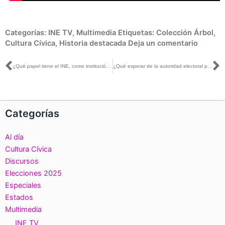
Categorías:
INE TV
,
Multimedia
Etiquetas:
Colección Árbol
,
Cultura Cívica
,
Historia destacada
Deja un comentario
Ant
S
¿Qué papel tiene el INE, como institución autónoma, en el panorama político actual?
¿Qué esperar de la autoridad electoral para los próximos comicios a celebrarse en México?
Categorías
Al día
Cultura Cívica
Discursos
Elecciones 2025
Especiales
Estados
Multimedia
INE TV