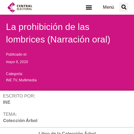
Ir
Menú
al
contenido
La prohibición de las
lombrices (Narración oral)
Publicado el:
mayo 9, 2020
Categoría:
INE TV
,
Multimedia
ESCRITO POR:
INE
TEMA:
Colección Árbol
Libro de la Colección Árbol