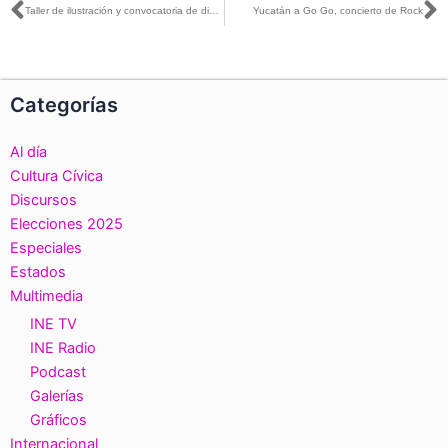
Ant
S
Taller de ilustración y convocatoria de dinámica con Juan Gedovius
Yucatán a Go Go, concierto de Rock
Categorías
Al día
Cultura Cívica
Discursos
Elecciones 2025
Especiales
Estados
Multimedia
INE TV
INE Radio
Podcast
Galerías
Gráficos
Internacional