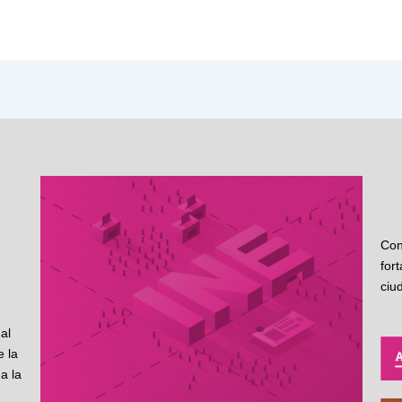
Con
for
ciu
al
 la
a la