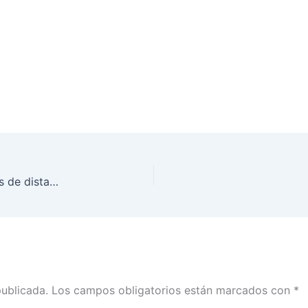
INE Tabasco promueve la lectura durante tiempos de distanciamiento social
publicada.
Los campos obligatorios están marcados con
*