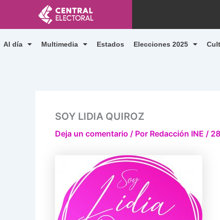
Ir
al
contenido
Al día
Multimedia
Estados
Elecciones 2025
Cul
SOY LIDIA QUIROZ
Deja un comentario
/ Por
Redacción INE
/
28