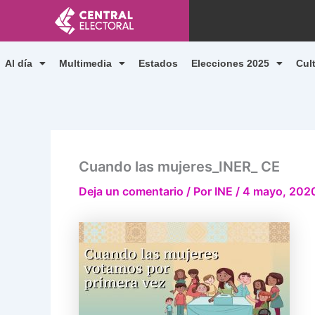
Ir
al
contenido
Al día
Multimedia
Estados
Elecciones 2025
Cul
Cuando las mujeres_INER_ CE
Deja un comentario
/ Por
INE
/
4 mayo, 202