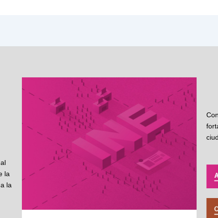
Con
for
ciu
al
 la
a la