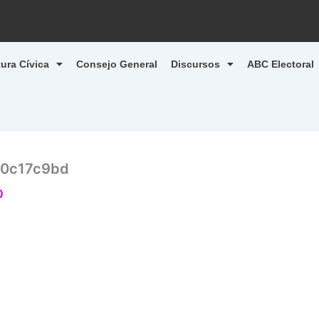
tura Cívica
Consejo General
Discursos
ABC Electoral
e0c17c9bd
0