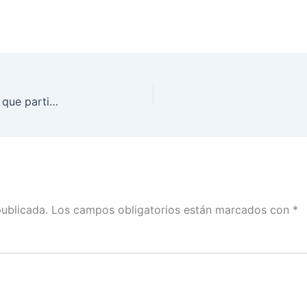
Avanza la acreditación de las y los observadores que participarán en los Procesos Electorales de Coahuila e Hidalgo
publicada.
Los campos obligatorios están marcados con
*