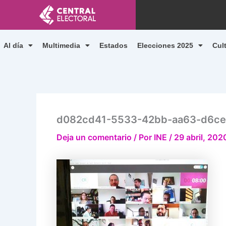
Ir
al
contenido
Al día
Multimedia
Estados
Elecciones 2025
Cul
d082cd41-5533-42bb-aa63-d6c
Deja un comentario
/ Por
INE
/
29 abril, 202