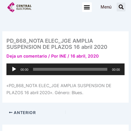
Ir
Menú
al
contenido
PD_868_NOTA ELEC_JGE AMPLIA
SUSPENSION DE PLAZOS 16 abril 2020
Deja un comentario
/ Por
INE
/
16 abril, 2020
Reproductor
00:00
00:00
de
audio
«PD_868_NOTA ELEC_JGE AMPLIA SUSPENSION DE
PLAZOS 16 abril 2020». Género: Blues.
ANTERIOR