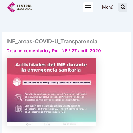
Ir
Menú
al
contenido
INE_areas-COVID-U_Transparencia
Deja un comentario
/ Por
INE
/
27 abril, 2020