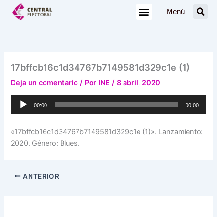
Ir
Menú
al
contenido
17bffcb16c1d34767b7149581d329c1e (1)
Deja un comentario
/ Por
INE
/
8 abril, 2020
Reproductor
00:00
00:00
de
audio
«17bffcb16c1d34767b7149581d329c1e (1)». Lanzamiento:
2020. Género: Blues.
ANTERIOR