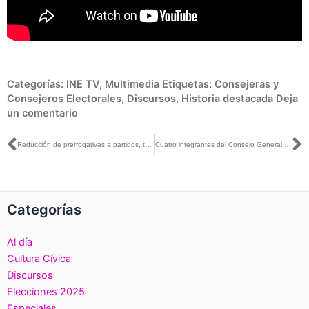
Categorías:
INE TV
,
Multimedia
Etiquetas:
Consejeras y
Consejeros Electorales
,
Discursos
,
Historia destacada
Deja
un comentario
Ant
S
Reducción de prerrogativas a partidos, tendría que ser con cambio constitucional y consenso: Ciro Murayama
Cuatro integrantes del Consejo General concluyen encargo este 3 de abril
Categorías
Al día
Cultura Cívica
Discursos
Elecciones 2025
Especiales