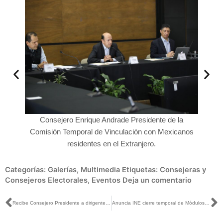
e forma
Consejero Enrique Andrade Presidente de la
Co
les
Comisión Temporal de Vinculación con Mexicanos
Comis
residentes en el Extranjero.
Categorías:
Galerías
,
Multimedia
Etiquetas:
Consejeras y
Consejeros Electorales
,
Eventos
Deja un comentario
Ant
S
Recibe Consejero Presidente a dirigente de Morena
Anuncia INE cierre temporal de Módulos de Atención Ciudadana para prevenir contagios por virus COVID-19