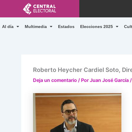
Ir
al
contenido
Al día
Multimedia
Estados
Elecciones 2025
Cul
Roberto Heycher Cardiel Soto, Dire
Deja un comentario
/ Por
Juan José García