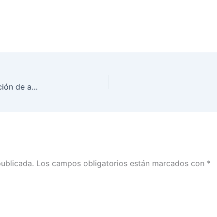
Foro para promover la paridad de género, aplicación de acciones afirmativas y democracia incluyente
publicada.
Los campos obligatorios están marcados con
*