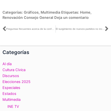
Categorías:
Gráficos
,
Multimedia
Etiquetas:
Home
,
Renovación Consejo General
Deja un comentario
Ant
S
Preguntas frecuentes acerca de la conformación de nuevos partidos políticos
El surgimiento de nuevos partidos no incrementa el monto del financiamiento público: Patricio Ballados
Categorías
Al día
Cultura Cívica
Discursos
Elecciones 2025
Especiales
Estados
Multimedia
INE TV