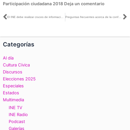
Participación ciudadana 2018
Deja un comentario
Ant
S
El INE debe realizar cruces de información antes de determinar si proceden registros de nuevos Partidos Políticos: Patricio Ballados
Preguntas frecuentes acerca de la conformación de nuevos partidos políticos
Categorías
Al día
Cultura Cívica
Discursos
Elecciones 2025
Especiales
Estados
Multimedia
INE TV
INE Radio
Podcast
Galerías