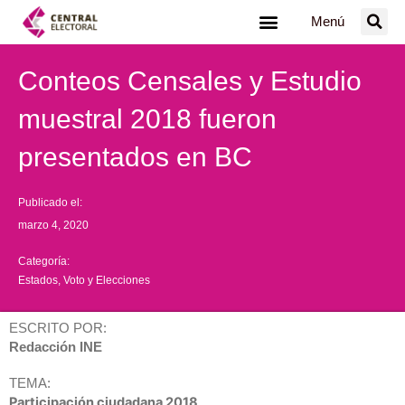
Ir
Menú
al
contenido
Conteos Censales y Estudio
muestral 2018 fueron
presentados en BC
Publicado el:
marzo 4, 2020
Categoría:
Estados
,
Voto y Elecciones
ESCRITO POR:
Redacción INE
TEMA:
Participación ciudadana 2018